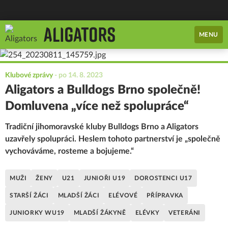
MENU
Klubové zprávy
-
po 14. 8. 2023
Aligators a Bulldogs Brno společně!
Domluvena „více než spolupráce“
Tradiční jihomoravské kluby Bulldogs Brno a Aligators
uzavřely spolupráci. Heslem tohoto partnerství je „společně
vychováváme, rosteme a bojujeme.“
MUŽI
ŽENY
U21
JUNIOŘI U19
DOROSTENCI U17
STARŠÍ ŽÁCI
MLADŠÍ ŽÁCI
ELÉVOVÉ
PŘÍPRAVKA
JUNIORKY WU19
MLADŠÍ ŽÁKYNĚ
ELÉVKY
VETERÁNI