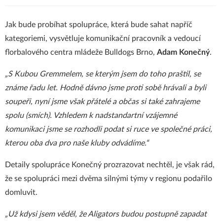
Jak bude probíhat spolupráce, která bude sahat napříč
kategoriemi, vysvětluje komunikační pracovník a vedoucí
florbalového centra mládeže Bulldogs Brno,
Adam Konečný
.
„S Kubou Gremmelem, se kterým jsem do toho praštil, se
známe řadu let. Hodně dávno jsme proti sobě hrávali a byli
soupeři, nyní jsme však přátelé a občas si také zahrajeme
spolu (smích). Vzhledem k nadstandartní vzájemné
komunikaci jsme se rozhodli podat si ruce ve společné práci,
kterou oba dva pro naše kluby odvádíme.“
Detaily spolupráce Konečný prozrazovat nechtěl, je však rád,
že se spolupráci mezi dvěma silnými týmy v regionu podařilo
domluvit.
„Už kdysi jsem věděl, že Aligators budou postupně zapadat