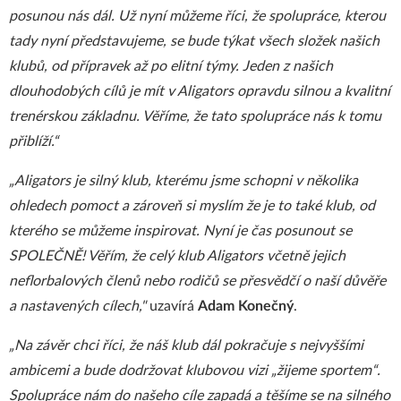
posunou nás dál. Už nyní můžeme říci, že spolupráce, kterou
tady nyní představujeme, se bude týkat všech složek našich
klubů, od přípravek až po elitní týmy. Jeden z našich
dlouhodobých cílů je mít v Aligators opravdu silnou a kvalitní
trenérskou základnu. Věříme, že tato spolupráce nás k tomu
přiblíží.“
„Aligators je silný klub, kterému jsme schopni v několika
ohledech pomoct a zároveň si myslím že je to také klub, od
kterého se můžeme inspirovat. Nyní je čas posunout se
SPOLEČNĚ! Věřím, že celý klub Aligators včetně jejich
neflorbalových členů nebo rodičů se přesvědčí o naší důvěře
a nastavených cílech,"
uzavírá
Adam Konečný
.
„Na závěr chci říci, že náš klub dál pokračuje s nejvyššími
ambicemi a bude dodržovat klubovou vizi „žijeme sportem“.
Spolupráce nám do našeho cíle zapadá a těšíme se na silného