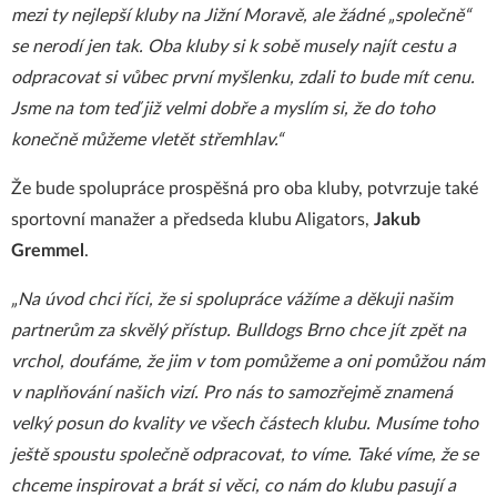
mezi ty nejlepší kluby na Jižní Moravě, ale žádné „společně“
se nerodí jen tak. Oba kluby si k sobě musely najít cestu a
odpracovat si vůbec první myšlenku, zdali to bude mít cenu.
Jsme na tom teď již velmi dobře a myslím si, že do toho
konečně můžeme vletět střemhlav.“
Že bude spolupráce prospěšná pro oba kluby, potvrzuje také
sportovní manažer a předseda klubu Aligators,
Jakub
Gremmel
.
„Na úvod chci říci, že si spolupráce vážíme a děkuji našim
partnerům za skvělý přístup. Bulldogs Brno chce jít zpět na
vrchol, doufáme, že jim v tom pomůžeme a oni pomůžou nám
v naplňování našich vizí. Pro nás to samozřejmě znamená
velký posun do kvality ve všech částech klubu. Musíme toho
ještě spoustu společně odpracovat, to víme. Také víme, že se
chceme inspirovat a brát si věci, co nám do klubu pasují a