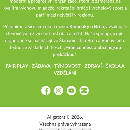
moderní a progresivní organizace, která je zaměřena na
kvalitní výchovu mládeže, rekreační hráče i vrcholový sport a
patří mezi největší v regionu.
Působíme v širokém okolí města
Klobouky u Brna
, avšak naši
členové jsou z více než 60 obcí a měst. Naše spolupracující
organizace se nacházejí ve Šlapanicích u Brna a Bučovicích.
Jedno ze základních hesel:
„Hranice měst a obcí nejsou
překážkou“.
FAIR PLAY - ZÁBAVA - TÝMOVOST - ZDRAVÍ - ŠKOLA A
VZDĚLÁNÍ
Facebook
Instagram
YouTube
Zonerama
Aligators © 2026.
Všechna práva vyhrazena