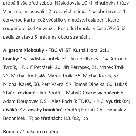
propálil vše před sebou. Následovala 10-ti minutovka hrůzy.
V ní jsme inkasovali 12 trestných minut, 1 osobní trest a 1
červenou kartu, což vyústilo v množství oslabení, které
soupeř dokázal 4x využít. Poslední branka v čase 59:45 již
padla za stavu 5 hráčů na obou stranách.
Aligators Klobouky - FBC VHST Kutná Hora 2:11
branky:
15. Ladislav Dufek, 51. Jakub Hladký - 14. Antonín
Tvrdík, 17. Jiří Petrásek, 20. Jiří Petrásek, 21. Marek Trník,
23. Michal Trník, 46. Marek Trník, 55. Michal Kareš, 57.
Michal Kareš, 58. Petr Vávra, 59. Tomáš Dibelka, 60. Lukáš
Staňo;
rozhodčí:
Jan Ponížil - Matyáš Ostrý;
vyloučení:
5 +
Adam Doupovec OS + Aleš Padalík TDKU + 4:3;
využití:
0:4;
diváků:
47;
zásahy brankářů:
Ondřej Horník 25 - Bohuslav
Bochníček 17;
po třetinách:
1:3, 0:2, 1:6
Komentář našeho trenéra: