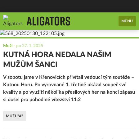
MENU
Muži
-
po 27. 1. 2025
KUTNÁ HORA NEDALA NAŠIM
MUŽŮM ŠANCI
V sobotu jsme v Křenovicích přivítali vedoucí tým soutěže –
Kutnou Horu. Po vyrovnané 1. třetině ukázal soupeř své
kvality a po využití několika přesilových her na konci zápasu
si došel pro pohodlné vítězství 11:2
MUŽI "A"