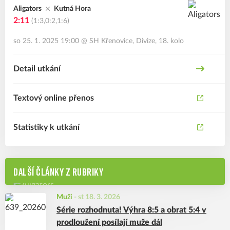
Aligators
Kutná Hora
2:11
(1:3,0:2,1:6)
so 25. 1. 2025 19:00
@
SH Křenovice
,
Divize, 18. kolo
Detail utkání
Textový online přenos
Statistiky k utkání
DALŠÍ ČLÁNKY Z RUBRIKY
Muži
-
st 18. 3. 2026
Série rozhodnuta! Výhra 8:5 a obrat 5:4 v
prodloužení posílají muže dál