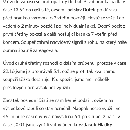
V úvodu zápasu se hrát opatrný florbal. První branka padla v
čase 13:54 do naší sítě, ovšem
Ladislav Dufek
po důrazu
před brankou vyrovnal o 7 vteřin později. Hosté se vrátili do
vedení o 2 minuty později po individuální akci. Dobrý pocit z
první třetiny pokazila další hostující branka 7 vteřin před
koncem. Soupeř zahrál nacvičený signál z rohu, na který naše
obrana špatně zareagovala.
Úvod druhé třetiny rozhodl o dalším průběhu, protože v čase
22:16 jsme již prohrávali 5:1, což se proti tak kvalitnímu
soupeři těžko dotahuje. K dispozici jsme měli několik
přesilových her, avšak bez využití.
Začátek poslední části se nám herně podařil, ovšem na
výsledkové tabuli se stav neměnil. Naopak hosté využili ve
46. minutě naší chyby a navýšili na 6:1 po situaci 2 na 1. V
čase 50:01 jsme využili volný úder, když
Jakub Hladký