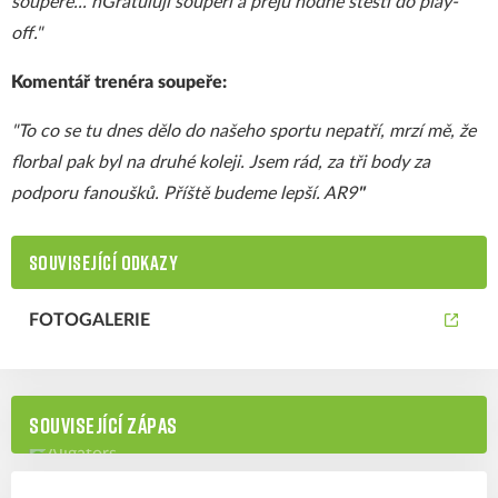
soupeře... nGratuluji soupeři a přeju hodně štěstí do play-
off."
Komentář trenéra soupeře:
"To co se tu dnes dělo do našeho sportu nepatří, mrzí mě, že
florbal pak byl na druhé koleji. Jsem rád, za tři body za
podporu fanoušků. Příště budeme lepší. AR9
"
SOUVISEJÍCÍ ODKAZY
FOTOGALERIE
SOUVISEJÍCÍ ZÁPAS