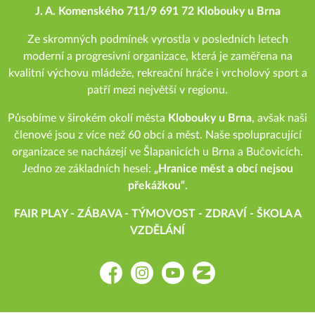
J. A. Komenského 711/9 691 72 Klobouky u Brna
Ze skromných podmínek vyrostla v posledních letech
moderní a progresivní organizace, která je zaměřena na
kvalitní výchovu mládeže, rekreační hráče i vrcholový sport a
patří mezi největší v regionu.
Působíme v širokém okolí města
Klobouky u Brna
, avšak naši
členové jsou z více než 60 obcí a měst. Naše spolupracující
organizace se nacházejí ve Šlapanicích u Brna a Bučovicích.
Jedno ze základních hesel:
„Hranice měst a obcí nejsou
překážkou“.
FAIR PLAY - ZÁBAVA - TÝMOVOST - ZDRAVÍ - ŠKOLA A
VZDĚLÁNÍ
Facebook
Instagram
YouTube
Zonerama