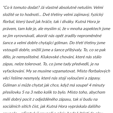
"Co k tomuto dodat? Já vlastně absolutně netuším. Velmi
složitě se to hodnotí... Dvě třetiny velmi zajímavý, fyzický
florbal, který bavil jak hráče, tak i diváky. Kutná Hora je
právem, tam kde je, ale myslím si, že v mnoha aspektech jsme
se jim vyrovnávali, akorát nás opět zradily neproměněné
šance a velmi dobře chytající gólman. Do třetí třetiny jsme
vstoupili dobře, snížili jsme a šance přibývaly. To, co se pak
dělo, je nemyslitelné. Klukovské chování, které nás stálo
zápas, nelze tolerovat. To, co jsme tady předvedli, je na
vyfackování. My se musíme vzpamatovat. Místo florbalových
věcí řešíme nesmysly, které nás stojí vyloučení a zápasy.
Gólman si může chytat jak chce, když má soupeř 4 minuty
přesilovku 5 na 3 nebo kolik to bylo. Místo toho, abychom
měli dobrý pocit z odježděného zápasu, tak si budu na
sociálních sítích číst, jak Kutná Hora vypráskala dalšího