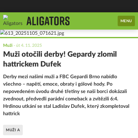
MENU
Muži
-
út 4. 11. 2025
Muži otočili derby! Gepardy zlomil
hattrickem Dufek
Derby mezi našimi muži a FBC Gepardi Brno nabídlo
všechno – napětí, emoce, obraty i gólové hody. Po
nepovedeném úvodu druhé třetiny se naši borci dokázali
zvednout, předvedli parádní comeback a zvítězili 6:4.
Hrdinou utkání se stal Ladislav Dufek, který zkompletoval
hattrick
MUŽI A