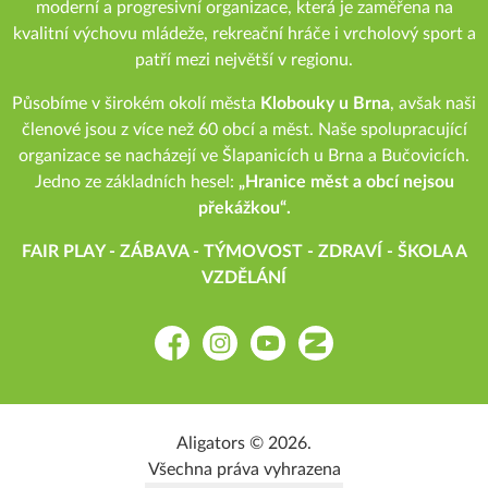
moderní a progresivní organizace, která je zaměřena na
kvalitní výchovu mládeže, rekreační hráče i vrcholový sport a
patří mezi největší v regionu.
Působíme v širokém okolí města
Klobouky u Brna
, avšak naši
členové jsou z více než 60 obcí a měst. Naše spolupracující
organizace se nacházejí ve Šlapanicích u Brna a Bučovicích.
Jedno ze základních hesel:
„Hranice měst a obcí nejsou
překážkou“.
FAIR PLAY - ZÁBAVA - TÝMOVOST - ZDRAVÍ - ŠKOLA A
VZDĚLÁNÍ
Facebook
Instagram
YouTube
Zonerama
Aligators © 2026.
Všechna práva vyhrazena