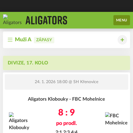
MENU
Muži A
ZÁPASY
DIVIZE, 17. KOLO
24. 1. 2026 18:00
@ SH Křenovice
Aligators Klobouky - FBC Mohelnice
8 : 9
po prodl.
2:1,2:3,4:4