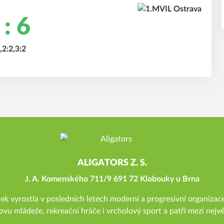
 : 6
,2:2,3:2
ALIGATORS Z. S.
J. A. Komenského 711/9 691 72 Klobouky u Brna
 vyrostla v posledních letech moderní a progresivní organizace
ovu mládeže, rekreační hráče i vrcholový sport a patří mezi nejvě