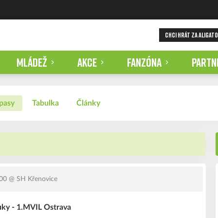
CHCI HRÁT ZA ALIGAT
MLÁDEŽ
AKCE
FANZÓNA
PARTN
pasy
Tabulka
Články
:00
@ SH Křenovice
uky - 1.MVIL Ostrava