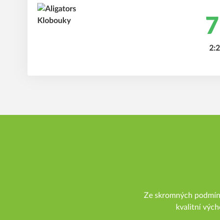
7
2:2
Ze skromných podmínek
kvalitní vých