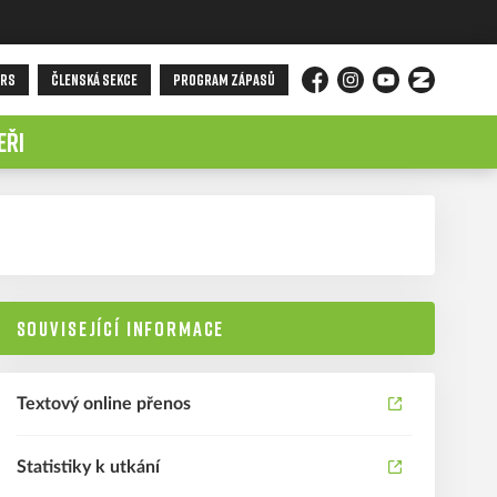
ORS
ČLENSKÁ SEKCE
PROGRAM ZÁPASŮ
Facebook
Instagram
YouTube
Zonerama
EŘI
SOUVISEJÍCÍ INFORMACE
Textový online přenos
Statistiky k utkání