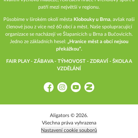
patří mezi největší v regionu.
Působíme v širokém okolí města
Klobouky u Brna
, avšak naši
členové jsou z více než 60 obcí a měst. Naše spolupracující
organizace se nacházejí ve Šlapanicích u Brna a Bučovicích.
Jedno ze základních hesel:
„Hranice měst a obcí nejsou
překážkou“.
FAIR PLAY - ZÁBAVA - TÝMOVOST - ZDRAVÍ - ŠKOLA A
VZDĚLÁNÍ
Facebook
Instagram
YouTube
Zonerama
Aligators © 2026.
Všechna práva vyhrazena
Nastavení cookie souborů