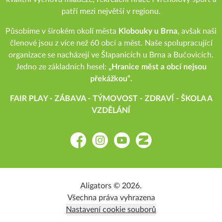
patří mezi největší v regionu.
Působíme v širokém okolí města
Klobouky u Brna
, avšak naši
členové jsou z více než 60 obcí a měst. Naše spolupracující
organizace se nacházejí ve Šlapanicích u Brna a Bučovicích.
Jedno ze základních hesel:
„Hranice měst a obcí nejsou
překážkou“.
FAIR PLAY - ZÁBAVA - TÝMOVOST - ZDRAVÍ - ŠKOLA A
VZDĚLÁNÍ
Facebook
Instagram
YouTube
Zonerama
Aligators © 2026.
Všechna práva vyhrazena
Nastavení cookie souborů