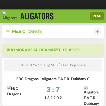
MENU
Muži C
ZÁPASY
JIHOMORAVSKÁ LIGA MUŽŮ, 15. KOLO
28. 2. 2026 15:00
@ SH ZŠ Dolní Bojanovice
FBC Dragons - Aligators F.A.T.R. Dubňany C
3 : 7
1:3,2:2,0:2