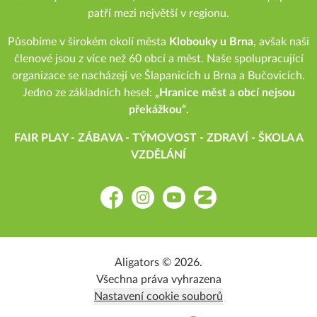
patří mezi největší v regionu.
Působíme v širokém okolí města
Klobouky u Brna
, avšak naši
členové jsou z více než 60 obcí a měst. Naše spolupracující
organizace se nacházejí ve Šlapanicích u Brna a Bučovicích.
Jedno ze základních hesel:
„Hranice měst a obcí nejsou
překážkou“.
FAIR PLAY - ZÁBAVA - TÝMOVOST - ZDRAVÍ - ŠKOLA A
VZDĚLÁNÍ
Facebook
Instagram
YouTube
Zonerama
Aligators © 2026.
Všechna práva vyhrazena
Nastavení cookie souborů