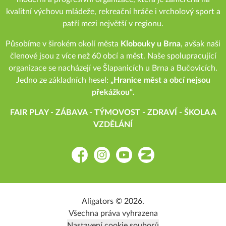
kvalitní výchovu mládeže, rekreační hráče i vrcholový sport a
patří mezi největší v regionu.
Působíme v širokém okolí města
Klobouky u Brna
, avšak naši
členové jsou z více než 60 obcí a měst. Naše spolupracující
organizace se nacházejí ve Šlapanicích u Brna a Bučovicích.
Jedno ze základních hesel:
„Hranice měst a obcí nejsou
překážkou“.
FAIR PLAY - ZÁBAVA - TÝMOVOST - ZDRAVÍ - ŠKOLA A
VZDĚLÁNÍ
Facebook
Instagram
YouTube
Zonerama
Aligators © 2026.
Všechna práva vyhrazena
Nastavení cookie souborů