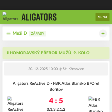
MENU
Muži D
ZÁPASY
JIHOMORAVSKÝ PŘEBOR MUŽŮ, 9. KOLO
20. 12. 2025 10:00
@ SH Křenovice
Aligators ReActive D - FBK Atlas Blansko B/Orel
Bořitov
4 : 5
0:1,3:2,1:2