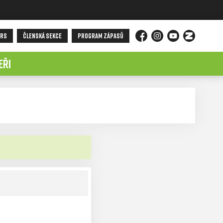
ORS
ČLENSKÁ SEKCE
PROGRAM ZÁPASŮ
Facebook
Instagram
YouTube
Zonerama
EŘI