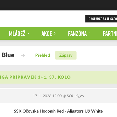
CHCI HRÁT ZA ALIGAT
MLÁDEŽ
AKCE
FANZÓNA
PARTN
 Blue
Přehled
Zápasy
GA PŘÍPRAVEK 3+1, 37. KOLO
17. 1. 2026 12:00
@ SOU Kyjov
ŠSK Očovská Hodonín Red - Aligators U9 White