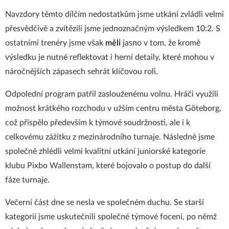
Navzdory těmto dílčím nedostatkům jsme utkání zvládli velmi
přesvědčivě a zvítězili jsme jednoznačným výsledkem 10:2. S
ostatními trenéry jsme však
měli
jasno v tom, že kromě
výsledku je nutné reflektovat i herní detaily, které mohou v
náročnějších zápasech sehrát klíčovou roli.
Odpolední program patřil zaslouženému volnu. Hráči využili
možnost krátkého rozchodu v užším centru města Göteborg,
což přispělo především k týmové soudržnosti, ale i k
celkovému zážitku z mezinárodního turnaje. Následně jsme
společně zhlédli velmi kvalitní utkání juniorské kategorie
klubu Pixbo Wallenstam, které bojovalo o postup do další
fáze turnaje.
Večerní část dne se nesla ve společném duchu. Se starší
kategorií jsme uskutečnili společné týmové focení, po němž