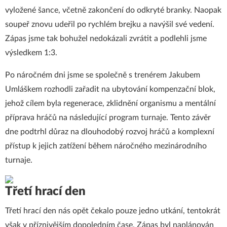
vyložené šance, včetně zakončení do odkryté branky. Naopak
soupeř znovu udeřil po rychlém brejku a navýšil své vedení.
Zápas jsme tak bohužel nedokázali zvrátit a podlehli jsme
výsledkem 1:3.
Po náročném dni jsme se společně s trenérem Jakubem
Umláškem rozhodli zařadit na ubytování kompenzační blok,
jehož cílem byla regenerace, zklidnění organismu a mentální
příprava hráčů na následující program turnaje. Tento závěr
dne podtrhl důraz na dlouhodobý rozvoj hráčů a komplexní
přístup k jejich zatížení během náročného mezinárodního
turnaje.
Třetí hrací den
Třetí hrací den nás opět čekalo pouze jedno utkání, tentokrát
však v příznivějším dopoledním čase. Zápas byl naplánován