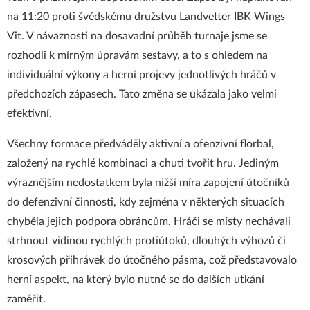
na 11:20 proti švédskému družstvu Landvetter IBK Wings
Vit. V návaznosti na dosavadní průběh turnaje jsme se
rozhodli k mírným úpravám sestavy, a to s ohledem na
individuální výkony a herní projevy jednotlivých hráčů v
předchozích zápasech. Tato změna se ukázala jako velmi
efektivní.
Všechny formace předváděly aktivní a ofenzivní florbal,
založený na rychlé kombinaci a chuti tvořit hru. Jediným
výraznějším nedostatkem byla nižší míra zapojení útočníků
do defenzivní činnosti, kdy zejména v některých situacích
chyběla jejich podpora obráncům. Hráči se místy nechávali
strhnout vidinou rychlých protiútoků, dlouhých výhozů či
krosových přihrávek do útočného pásma, což představovalo
herní aspekt, na který bylo nutné se do dalších utkání
zaměřit.