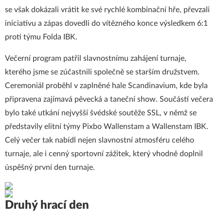
se však dokázali vrátit ke své rychlé kombinační hře, převzali
iniciativu a zápas dovedli do vítězného konce výsledkem 6:1
proti týmu Folda IBK.
Večerní program patřil slavnostnímu zahájení turnaje,
kterého jsme se zúčastnili společně se starším družstvem.
Ceremoniál proběhl v zaplněné hale Scandinavium, kde byla
připravena zajímavá pěvecká a taneční show. Součástí večera
bylo také utkání nejvyšší švédské soutěže SSL, v němž se
představily elitní týmy Pixbo Wallenstam a Wallenstam IBK.
Celý večer tak nabídl nejen slavnostní atmosféru celého
turnaje, ale i cenný sportovní zážitek, který vhodně doplnil
úspěšný první den turnaje.
Druhý hrací den