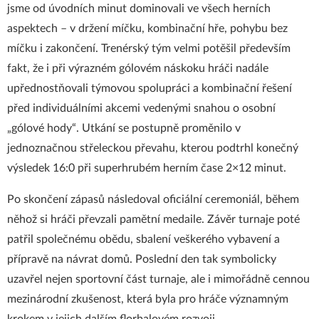
jsme od úvodních minut dominovali ve všech herních
aspektech – v držení míčku, kombinační hře, pohybu bez
míčku i zakončení. Trenérský tým velmi potěšil především
fakt, že i při výrazném gólovém náskoku hráči nadále
upřednostňovali týmovou spolupráci a kombinační řešení
před individuálními akcemi vedenými snahou o osobní
„gólové hody“. Utkání se postupně proměnilo v
jednoznačnou střeleckou převahu, kterou podtrhl konečný
výsledek 16:0 při superhrubém herním čase 2×12 minut.
Po skončení zápasů následoval oficiální ceremoniál, během
něhož si hráči převzali pamětní medaile. Závěr turnaje poté
patřil společnému obědu, sbalení veškerého vybavení a
přípravě na návrat domů. Poslední den tak symbolicky
uzavřel nejen sportovní část turnaje, ale i mimořádně cennou
mezinárodní zkušenost, která byla pro hráče významným