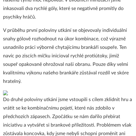
našemu týmu moc nepovedl. V úvodních minutách jsme
inkasovali dva rychlé góly, které se negativně promítly do
psychiky hráčů.
V průběhu první poloviny utkání se objevovaly individuální
snahy gólově rozhodnout na úkor kombinace, což výrazně
usnadnilo práci výborně chytajícímu brankáři soupeře. Ten
navíc po ziscích míčku inicioval rychlé protiútoky, jimiž
soupeř opakovaně ohrožoval naši obranu. Pouze díky velmi
kvalitnímu výkonu našeho brankáře zůstával rozdíl ve skóre
hratelný.
Do druhé poloviny utkání jsme vstoupili s cílem zklidnit hru a
vrátit se ke kombinačnímu pojetí, které nás zdobilo v
předchozích zápasech. Zpočátku se nám dařilo přebírat
iniciativu a vytvářet si brankové příležitosti. Problémem však
zůstávala koncovka, kdy jsme nebyli schopni proměnit ani