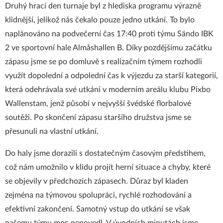
Druhý hrací den turnaje byl z hlediska programu výrazně
klidnější, jelikož nás čekalo pouze jedno utkání. To bylo
naplánováno na podvečerní čas 17:40 proti týmu Sändo IBK
2 ve sportovní hale Almåshallen B. Díky pozdějšímu začátku
zápasu jsme se po domluvě s realizačním týmem rozhodli
využít dopolední a odpolední čas k výjezdu za starší kategorií,
která odehrávala své utkání v moderním areálu klubu Pixbo
Wallenstam, jenž působí v nejvyšší švédské florbalové
soutěži. Po skončení zápasu staršího družstva jsme se
přesunuli na vlastní utkání.
Do haly jsme dorazili s dostatečným časovým předstihem,
což nám umožnilo v klidu projít herní situace a chyby, které
se objevily v předchozích zápasech. Důraz byl kladen
zejména na týmovou spolupráci, rychlé rozhodování a
efektivní zakončení. Samotný vstup do utkání se však