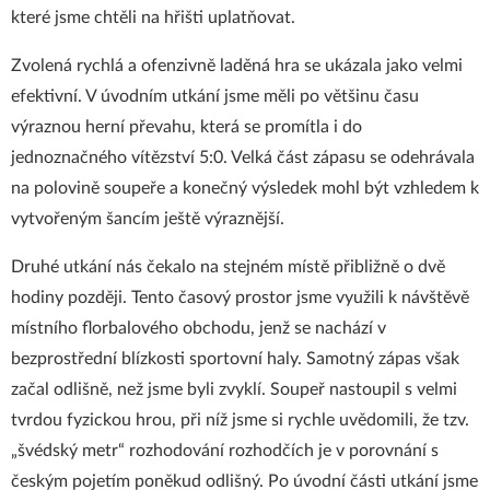
které jsme chtěli na hřišti uplatňovat.
Zvolená rychlá a ofenzivně laděná hra se ukázala jako velmi
efektivní. V úvodním utkání jsme měli po většinu času
výraznou herní převahu, která se promítla i do
jednoznačného vítězství 5:0. Velká část zápasu se odehrávala
na polovině soupeře a konečný výsledek mohl být vzhledem k
vytvořeným šancím ještě výraznější.
Druhé utkání nás čekalo na stejném místě přibližně o dvě
hodiny později. Tento časový prostor jsme využili k návštěvě
místního florbalového obchodu, jenž se nachází v
bezprostřední blízkosti sportovní haly. Samotný zápas však
začal odlišně, než jsme byli zvyklí. Soupeř nastoupil s velmi
tvrdou fyzickou hrou, při níž jsme si rychle uvědomili, že tzv.
„švédský metr“ rozhodování rozhodčích je v porovnání s
českým pojetím poněkud odlišný. Po úvodní části utkání jsme