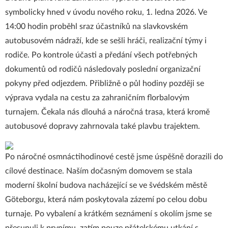
symbolicky hned v úvodu nového roku, 1. ledna 2026. Ve
14:00 hodin proběhl sraz účastníků na slavkovském
autobusovém nádraží, kde se sešli hráči, realizační týmy i
rodiče. Po kontrole účasti a předání všech potřebných
dokumentů od rodičů následovaly poslední organizační
pokyny před odjezdem. Přibližně o půl hodiny později se
výprava vydala na cestu za zahraničním florbalovým
turnajem. Čekala nás dlouhá a náročná trasa, která kromě
autobusové dopravy zahrnovala také plavbu trajektem.
Po náročné osmnáctihodinové cestě jsme úspěšně dorazili do
cílové destinace. Naším dočasným domovem se stala
moderní školní budova nacházející se ve švédském městě
Göteborgu, která nám poskytovala zázemí po celou dobu
turnaje. Po vybalení a krátkém seznámení s okolím jsme se