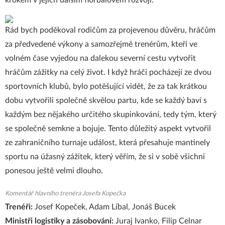
krokem v jejich dalším florbalovém rozvoji.
Rád bych poděkoval rodičům za projevenou důvěru, hráčům
za předvedené výkony a samozřejmě trenérům, kteří ve
volném čase vyjedou na dalekou severní cestu vytvořit
hráčům zážitky na celý život. I když hráči pocházejí ze dvou
sportovních klubů, bylo potěšující vidět, že za tak krátkou
dobu vytvořili společně skvělou partu, kde se každý baví s
každým bez nějakého určitého skupinkování, tedy tým, který
se společně semkne a bojuje. Tento důležitý aspekt vytvořil
ze zahraničního turnaje událost, která přesahuje mantinely
sportu na úžasný zážitek, který věřím, že si v sobě všichni
ponesou ještě velmi dlouho.
Komentář hlavního trenéra Josefa Kopečka
Trenéři:
Josef Kopeček, Adam Líbal, Jonáš Bucek
Ministři logistiky a zásobování:
Juraj Ivanko, Filip Celnar