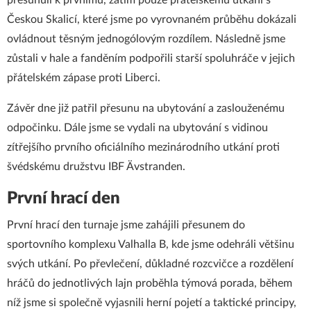
přesunuli k prvnímu, zatím pouze přátelskému utkání s
Českou Skalicí, které jsme po vyrovnaném průběhu dokázali
ovládnout těsným jednogólovým rozdílem. Následně jsme
zůstali v hale a fanděním podpořili starší spoluhráče v jejich
přátelském zápase proti Liberci.
Závěr dne již patřil přesunu na ubytování a zaslouženému
odpočinku. Dále jsme se vydali na ubytování s vidinou
zítřejšího prvního oficiálního mezinárodního utkání proti
švédskému družstvu IBF Ävstranden.
První hrací den
První hrací den turnaje jsme zahájili přesunem do
sportovního komplexu Valhalla B, kde jsme odehráli většinu
svých utkání. Po převlečení, důkladné rozcvičce a rozdělení
hráčů do jednotlivých lajn proběhla týmová porada, během
níž jsme si společně vyjasnili herní pojetí a taktické principy,