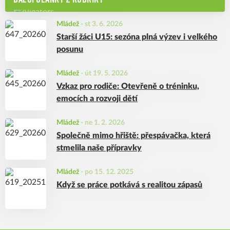
Mládež
-
st 3. 6. 2026
Starší žáci U15: sezóna plná výzev i velkého
posunu
Mládež
-
út 19. 5. 2026
Vzkaz pro rodiče: Otevřeně o tréninku,
emocích a rozvoji dětí
Mládež
-
ne 1. 2. 2026
Společně mimo hřiště: přespávačka, která
stmelila naše přípravky
Mládež
-
po 15. 12. 2025
Když se práce potkává s realitou zápasů