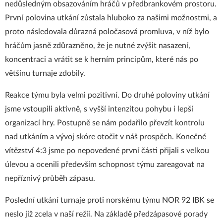
nedůsledným obsazováním hráčů v předbrankovém prostoru.
První polovina utkání zůstala hluboko za našimi možnostmi, a
proto následovala důrazná poločasová promluva, v níž bylo
hráčům jasně zdůrazněno, že je nutné zvýšit nasazení,
koncentraci a vrátit se k herním principům, které nás po
většinu turnaje zdobily.
Reakce týmu byla velmi pozitivní. Do druhé poloviny utkání
jsme vstoupili aktivně, s vyšší intenzitou pohybu i lepší
organizací hry. Postupně se nám podařilo převzít kontrolu
nad utkáním a vývoj skóre otočit v náš prospěch. Konečné
vítězství 4:3 jsme po nepovedené první části přijali s velkou
úlevou a ocenili především schopnost týmu zareagovat na
nepříznivý průběh zápasu.
Poslední utkání turnaje proti norskému týmu NOR 92 IBK se
neslo již zcela v naší režii. Na základě předzápasové porady