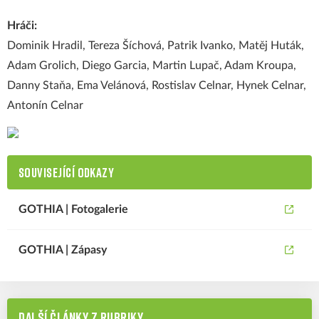
Hráči:
Dominik Hradil, Tereza Šíchová, Patrik Ivanko, Matěj Huták,
Adam Grolich, Diego Garcia, Martin Lupač, Adam Kroupa,
Danny Staňa, Ema Velánová, Rostislav Celnar, Hynek Celnar,
Antonín Celnar
SOUVISEJÍCÍ ODKAZY
GOTHIA | Fotogalerie
GOTHIA | Zápasy
DALŠÍ ČLÁNKY Z RUBRIKY