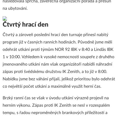
následovala sprcha, závěrečná organizační porada a přesun
na ubytování.
Čtvrtý hrací den
Čtvrtý a zároveň poslední hrací den turnaje přinesl nabitý
program již v časných ranních hodinách. Původně jsme měli
odehrát utkání proti týmům NOR 92 IBK v 8:40 a Lindås IBK
1 v 10:00. Vzhledem k vysoké nemocnosti soupeře z druhého
jmenovaného utkání nám však organizátoři nabídli náhradní
zápas proti švédskému družstvu IK Zenith, a to již v 8:00.
Nabídku jsme bez váhání přijali, jelikož prioritou bylo odehrát
co největší počet utkání a maximálně využít herní čas.
Brzký ranní čas se však v úvodu utkání výrazně projevil na
herním výkonu. Zápas proti IK Zenith se nesl v rozespalém
tempu, s řadou neproměněných brankových příležitostí a