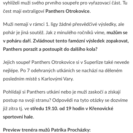
vyhlíželi muži svého prvního soupeře pro vyřazovací část. Tu
čest mají extraligoví
Panthers Otrokovice
.
Muži nemají v rámci 1. ligy žádné přesvědčivé výsledky, ale
pohár je jiná soutěž. Jak z minulého ročníků víme,
mužům se
v poháru daří
.
Zvládnout tento famózní výsledek zopakovat,
Panthers porazit a postoupit do dalšího kola?
Jejich soupeř Panthers Otrokovice si v Superlize také nevede
nejlépe. Po 7 odehraných utkáních se nachází na děleném
posledním místě s Karlovými Vary.
Pohlídají si Panthers utkání nebo je muži zaskočí a získají
postup na svojí stranu? Odpovědi na tyto otázky se dozvíme
již zítra tj. ve
středu 19.10. od 19 hodin v Křenovické
sportovní hale
.
Preview trenéra mužů Patrika Procházky: