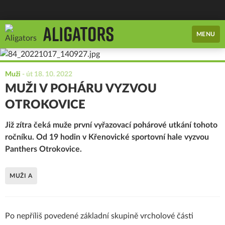
MENU
Muži
-
út 18. 10. 2022
MUŽI V POHÁRU VYZVOU
OTROKOVICE
Již zítra čeká muže první vyřazovací pohárové utkání tohoto
ročníku. Od 19 hodin v Křenovické sportovní hale vyzvou
Panthers Otrokovice.
MUŽI A
Po nepříliš povedené základní skupině vrcholové části