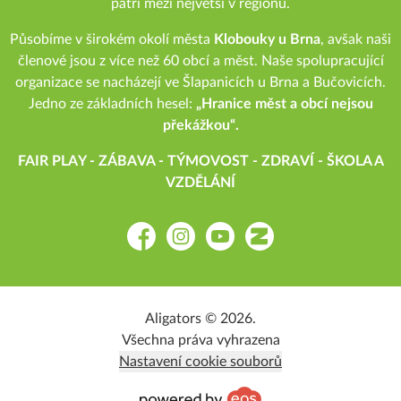
patří mezi největší v regionu.
Působíme v širokém okolí města
Klobouky u Brna
, avšak naši
členové jsou z více než 60 obcí a měst. Naše spolupracující
organizace se nacházejí ve Šlapanicích u Brna a Bučovicích.
Jedno ze základních hesel:
„Hranice měst a obcí nejsou
překážkou“.
FAIR PLAY - ZÁBAVA - TÝMOVOST - ZDRAVÍ - ŠKOLA A
VZDĚLÁNÍ
Facebook
Instagram
YouTube
Zonerama
Aligators © 2026.
Všechna práva vyhrazena
Nastavení cookie souborů