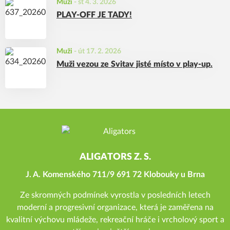
Muži
-
st 4. 3. 2026
PLAY-OFF JE TADY!
Muži
-
út 17. 2. 2026
Muži vezou ze Svitav jisté místo v play-up.
ALIGATORS Z. S.
J. A. Komenského 711/9 691 72 Klobouky u Brna
Ze skromných podmínek vyrostla v posledních letech
moderní a progresivní organizace, která je zaměřena na
kvalitní výchovu mládeže, rekreační hráče i vrcholový sport a