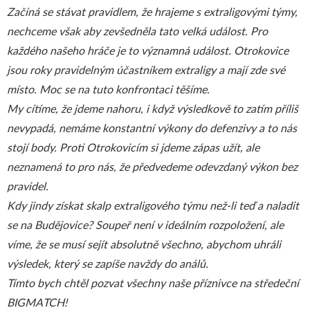
Začíná se stávat pravidlem, že hrajeme s extraligovými týmy,
nechceme však aby zevšedněla tato velká událost. Pro
každého našeho hráče je to významná událost. Otrokovice
jsou roky pravidelným účastníkem extraligy a mají zde své
místo. Moc se na tuto konfrontaci těšíme.
My cítíme, že jdeme nahoru, i když výsledkově to zatím příliš
nevypadá, nemáme konstantní výkony do defenzivy a to nás
stojí body. Proti Otrokovicím si jdeme zápas užít, ale
neznamená to pro nás, že předvedeme odevzdaný výkon bez
pravidel.
Kdy jindy získat skalp extraligového týmu než-li teď a naladit
se na Budějovice? Soupeř není v ideálním rozpoložení, ale
víme, že se musí sejít absolutně všechno, abychom uhráli
výsledek, který se zapíše navždy do análů.
Tímto bych chtěl pozvat všechny naše příznivce na středeční
BIGMATCH!