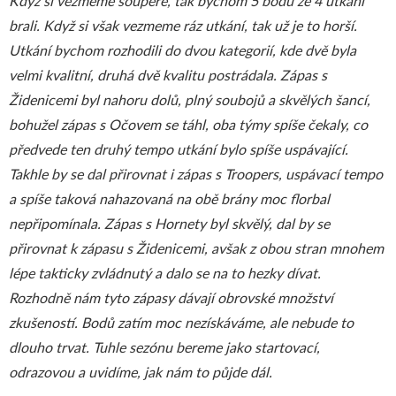
Když si vezmeme soupeře, tak bychom 5 bodů ze 4 utkání
brali. Když si však vezmeme ráz utkání, tak už je to horší.
Utkání bychom rozhodili do dvou kategorií, kde dvě byla
velmi kvalitní, druhá dvě kvalitu postrádala. Zápas s
Židenicemi byl nahoru dolů, plný soubojů a skvělých šancí,
bohužel zápas s Očovem se táhl, oba týmy spíše čekaly, co
předvede ten druhý tempo utkání bylo spíše uspávající.
Takhle by se dal přirovnat i zápas s Troopers, uspávací tempo
a spíše taková nahazovaná na obě brány moc florbal
nepřipomínala. Zápas s Hornety byl skvělý, dal by se
přirovnat k zápasu s Židenicemi, avšak z obou stran mnohem
lépe takticky zvládnutý a dalo se na to hezky dívat.
Rozhodně nám tyto zápasy dávají obrovské množství
zkušeností. Bodů zatím moc nezískáváme, ale nebude to
dlouho trvat. Tuhle sezónu bereme jako startovací,
odrazovou a uvidíme, jak nám to půjde dál.