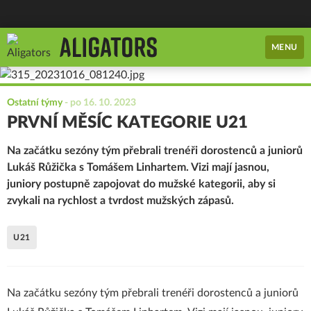
MENU
Ostatní týmy
-
po 16. 10. 2023
PRVNÍ MĚSÍC KATEGORIE U21
Na začátku sezóny tým přebrali trenéři dorostenců a juniorů
Lukáš Růžička s Tomášem Linhartem. Vizi mají jasnou,
juniory postupně zapojovat do mužské kategorii, aby si
zvykali na rychlost a tvrdost mužských zápasů.
U21
Na začátku sezóny tým přebrali trenéři dorostenců a juniorů