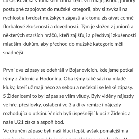
Lukáš Růžička s Tomášem Linhartem. Vizi mají jasnou, juniory
postupně zapojovat do mužské kategorii, aby si zvykali na
rychlost a tvrdost mužských zápasů a k tomu získávat cenné
florbalové zkušenosti a dovednosti. Tým je složen z juniorů a
některých starších hráčů, kteří zajišťují a předávají zkušenosti
mladším klukům, aby přechod do mužské kategorie měli
snadnější.
První dva zápasy se odehráli v Bojanovicích, kde jsme potkali
týmy z Židenic a Hodonína. Oba týmy také sází na mladé
kluky, kteří už mají něco za sebou a nečekali se lehké zápasy.
S Židenicemi to byl zápas se vším všudy. Byly viděny nájezdy
ve hře, přesilovky, oslabení ve 3 a díky remíze i nájezdy
rozhodující o utkání. V nich byli úspěšnější kluci z Židenic a
naše U21 získala aspoň bod.
Ve druhém zápase byli naši kluci lepší, avšak pomalejším a