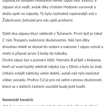
uspávacím tempem Hodonína neměl zápas moc kvalitu. V
zápase sice vedli, avšak díky chybám Hodonín vyrovnal a
došlo opět na nájezdy. Ty byly rozhodně napínavější než s
Židenicemi, bohužel pro nás opět proherní.
Další dva zápasy kluci odehráli v Tuřanech. První špíl je čekal
C tým Troopers ověnčený zkušenostmi. Náš tým díky
dravému mládí se dostal do vedení a nakonec i zápas vyhrál a
mohl si připsat první 3 body do tabulky.
Druhý zápas byl o poznání těžší. Hornets B přijeli s klukama,
kteří už snad každý odehrál nějaký čas v DIvizi a bylo to znát.
Utkání zvládli takticky velmi dobře, avšak náš tým nezůstal
vůbec pozadu. Prohra 5:2 je pro ně velmi cennou zkušeností,
která se v dalších částech soutěžě bude jistě hodit.
Komentář trenérů: