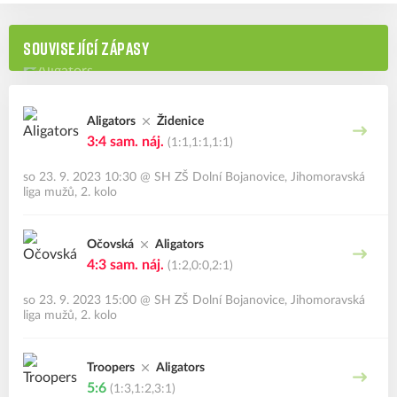
SOUVISEJÍCÍ ZÁPASY
Aligators
Židenice
3:4
sam. náj.
(1:1,1:1,1:1)
so 23. 9. 2023 10:30
@
SH ZŠ Dolní Bojanovice
,
Jihomoravská
liga mužů, 2. kolo
Očovská
Aligators
4:3
sam. náj.
(1:2,0:0,2:1)
so 23. 9. 2023 15:00
@
SH ZŠ Dolní Bojanovice
,
Jihomoravská
liga mužů, 2. kolo
Troopers
Aligators
5:6
(1:3,1:2,3:1)