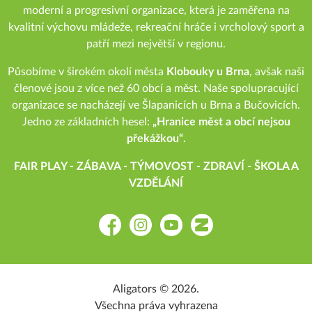
moderní a progresivní organizace, která je zaměřena na
kvalitní výchovu mládeže, rekreační hráče i vrcholový sport a
patří mezi největší v regionu.
Působíme v širokém okolí města
Klobouky u Brna
, avšak naši
členové jsou z více než 60 obcí a měst. Naše spolupracující
organizace se nacházejí ve Šlapanicích u Brna a Bučovicích.
Jedno ze základních hesel:
„Hranice měst a obcí nejsou
překážkou“.
FAIR PLAY - ZÁBAVA - TÝMOVOST - ZDRAVÍ - ŠKOLA A
VZDĚLÁNÍ
Facebook
Instagram
YouTube
Zonerama
Aligators © 2026.
Všechna práva vyhrazena