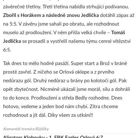
závěrečné třetiny. Třetí třetina nabídla strhující podívanou.
Zbořil s Horákem a následně znovu Jedlička
dotáhli zápas až
na 5:5. V závěru jsme sahali po obratu, ale rozhodnout
muselo až prodloužení. V něm přišla velká chvíle –
Tomáš
Jedlička
se prosadil a vystřelil našemu týmu cenné vítězství
6:5.
Tak dnes to mělo hodně pasáží. Super start a Brož v bráně
prostě zavřel. Z ničeho se Orlová oklepe a z prvního
nedůrazu gól. Druhý nedůraz u brány po kolotoči gól. Pak
opět zbytečnost. Nicméně ukázali jsme morál, sílu a dohráli
to do konce. Prodloužení a střela Bedly rozhodne. Dnes
hotovo, vedeme a jeden bod nám chybí. Zítra chceme
rozhodnout a jít dál. Díky všem za utkání!!
Komentář trenéra Růžičky
Aligators Klobouky - 1. FBK Eagles Orlová 6:7