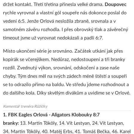
držet kontakt. Třetí třetina přinesla velké drama.
Doupovec
rychle vyrovnal a vlastní gól soupeře nás dokonce poslal do
vedení 6:5. Jenže Orlová nesložila zbraně, srovnala a v
samotném závěru rozhodla. I přes obrovský tlak a závěrečný
timeout jsme už vyrovnat nedokázali a padli 6:7.
Místo ukončení série je srovnáno. Začátek utkání jak přes
kopírák se včerejškem. Nedůraz, nedostoupení a tři branky
rozdíl. Zvednutý výkon, srovnání, odskočení a zase naše
chyby. Tým dnes měl na svých zádech méně štěstí a soupeři
se to odrazilo přímo na baldu. Ve středu jdeme rozhodnout a
do dalšího kola. Díky skvělým divákům a uvidíme se v Orlové.
Komentář trenéra Růžičky
1. FBK Eagles Orlová - Aligators Klobouky 8:7
branky:
13. Martin Tököly, 14. Vít Lestyan, 24. Vít Lestyan,
34. Martin Tököly, 40. Matěj Erbs, 41. Tomáš Bečka, 46. Karel