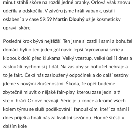
minut stáhli skóre na rozdíl jedné branky. Orlová však znovu
udeřila a odskočila. V závěru jsme hráli vabank, ustáli
oslabení a v čase 59:59
Martin Dlouhý
už je kosmeticky
upravil skóre.
Poslední krok bývá nejtěžší. Ten jsme si zazdili sami a bohužel
domácí byli o ten jeden gól navíc lepší. Vyrovnaná série a
klobouk dolů před klukama. Velký vzestup, velké úsilí i dnes a
zasloužili bychom si jít dál. Na zásluhy se bohužel nehraje a
to je fakt. Čeká nás zasloužený odpočinek a do další sezóny
jdeme s novými zkušenostmi. Škoda, že opět budeme
zbytečně mluvit o nějaké fair-play, kterou zase jedni a ti
stejní hráči Orlové neznají. Série je u konce a kromě všech
kolem týmu se sluší poděkování i fanouškům, kteří za námi i
dnes přijeli a hnali nás za kvalitní sezónou. Hodně štěstí v
dalším kole