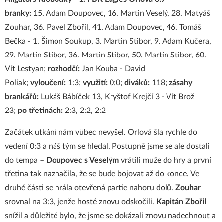
branky:
15. Adam Doupovec, 16. Martin Veselý, 28. Matyáš
Zouhar, 36. Pavel Zbořil, 41. Adam Doupovec, 46. Tomáš
Bečka - 1. Šimon Soukup, 3. Martin Stibor, 9. Adam Kučera,
29. Martin Stibor, 36. Martin Stibor, 50. Martin Stibor, 60.
Vít Lestyan;
rozhodčí:
Jan Kouba - David
Poliak;
vyloučení:
1:3;
využití:
0:0;
diváků:
118;
zásahy
brankářů:
Lukáš Bábíček 13, Kryštof Krejčí 3 - Vít Brož
23;
po třetinách:
2:3, 2:2, 2:2
Začátek utkání nám vůbec nevyšel. Orlová šla rychle do
vedení 0:3 a náš tým se hledal. Postupně jsme se ale dostali
do tempa –
Doupovec s Veselým
vrátili muže do hry a první
třetina tak naznačila, že se bude bojovat až do konce. Ve
druhé části se hrála otevřená partie nahoru dolů.
Zouhar
srovnal na 3:3, jenže hosté znovu odskočili.
Kapitán Zbořil
snížil a důležité bylo, že jsme se dokázali znovu nadechnout a