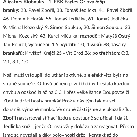
Aligators Klobouky - 1. FBK Eagles Orlová 6:5p
branky:
23. Pavel Zbořil, 38. Tomáš Jedlička, 41. Pavel Zbořil,
46. Dominik Horák, 55. Tomáš Jedlička, 61. Tomáš Jedlička -
9. Michal Kozelský, 9. Šimon Soukup, 20. Šimon Soukup, 33.
Michal Kozelský, 43. Karel Mičulka;
rozhodčí:
Matyáš Ostrý -
Jan Ponížil;
vyloučení:
1:5;
využití:
1:0;
diváků:
88;
zásahy
brankářů:
Kryštof Krejčí 25 - Vít Brož 26;
po třetinách:
0:3,
2:1, 3:1, 1:0
Naši muži vstoupili do utkání aktivně, ale efektivita byla na
straně soupeře. Orlová během první třetiny trestala každou
chybu a odskočila až na 0:3. I přes velké šance Doupovce či
Zbořila držel hosty brankář Brož a náš tým tak musel
dohánět výrazné manko. Ve druhé části jsme ale ukázali sílu.
Zbořil
nastartoval stíhací jízdu a postupně se přidali i další.
Jedlička
snížil, jenže Orlová vždy dokázala zareagovat. Přesto
jsme se nevzdali a díky bojovnosti drželi kontakt až do