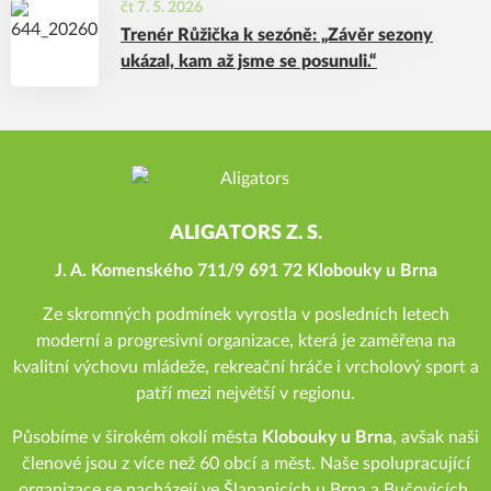
čt 7. 5. 2026
Trenér Růžička k sezóně: „Závěr sezony
ukázal, kam až jsme se posunuli.“
ALIGATORS Z. S.
J. A. Komenského 711/9 691 72 Klobouky u Brna
Ze skromných podmínek vyrostla v posledních letech
moderní a progresivní organizace, která je zaměřena na
kvalitní výchovu mládeže, rekreační hráče i vrcholový sport a
patří mezi největší v regionu.
Působíme v širokém okolí města
Klobouky u Brna
, avšak naši
členové jsou z více než 60 obcí a měst. Naše spolupracující
organizace se nacházejí ve Šlapanicích u Brna a Bučovicích.