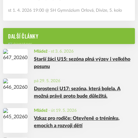
st 1. 4. 2026 19:00
@
SH Gymnázium Orlová
,
Divize, 5. kolo
DALŠÍ ČLÁNKY
Mládež
-
st 3. 6. 2026
Starší žáci U15: sezóna plná výzev i velkého
posunu
pá 29. 5. 2026
Dorostenci U17: sezóna, která bolela. A
možná právě proto bude důležitá.
Mládež
-
út 19. 5. 2026
Vzkaz pro rodiče: Otevřeně o tréninku,
emocích a rozvoji dětí