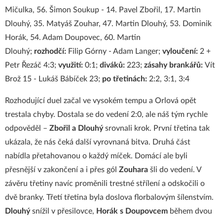
Mičulka, 56. Šimon Soukup - 14. Pavel Zbořil, 17. Martin
Dlouhý, 35. Matyáš Zouhar, 47. Martin Dlouhý, 53. Dominik
Horák, 54. Adam Doupovec, 60. Martin
Dlouhý;
rozhodčí:
Filip Górny - Adam Langer;
vyloučení:
2 +
Petr Řezáč 4:3;
využití:
0:1;
diváků:
223;
zásahy brankářů:
Vít
Brož 15 - Lukáš Bábíček 23;
po třetinách:
2:2, 3:1, 3:4
Rozhodující duel začal ve vysokém tempu a Orlová opět
trestala chyby. Dostala se do vedení 2:0, ale náš tým rychle
odpověděl –
Zbořil a Dlouhý
srovnali krok. První třetina tak
ukázala, že nás čeká další vyrovnaná bitva. Druhá část
nabídla přetahovanou o každý míček. Domácí ale byli
přesnější v zakončení a i přes gól
Zouhara
šli do vedení. V
závěru třetiny navíc proměnili trestné střílení a odskočili o
dvě branky. Třetí třetina byla doslova florbalovým šílenstvím.
Dlouhý
snížil v přesilovce,
Horák s Doupovcem
během dvou