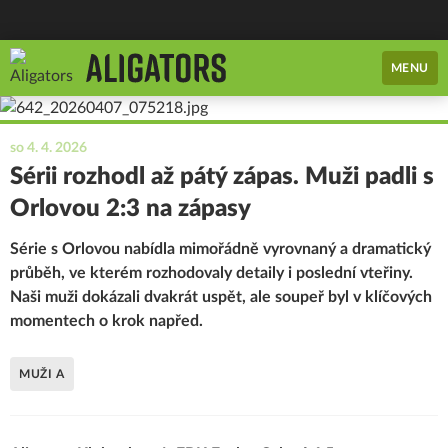
MENU
so 4. 4. 2026
Sérii rozhodl až pátý zápas. Muži padli s
Orlovou 2:3 na zápasy
Série s Orlovou nabídla mimořádně vyrovnaný a dramatický
průběh, ve kterém rozhodovaly detaily i poslední vteřiny.
Naši muži dokázali dvakrát uspět, ale soupeř byl v klíčových
momentech o krok napřed.
MUŽI A