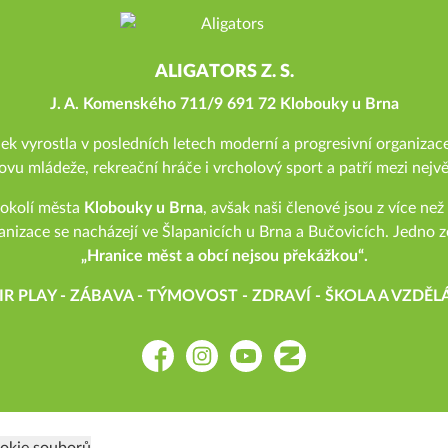
ALIGATORS Z. S.
J. A. Komenského 711/9 691 72 Klobouky u Brna
 vyrostla v posledních letech moderní a progresivní organizace
ovu mládeže, rekreační hráče i vrcholový sport a patří mezi nejvě
okolí města
Klobouky u Brna
, avšak naši členové jsou z více ne
anizace se nacházejí ve Šlapanicích u Brna a Bučovicích. Jedno z
„Hranice měst a obcí nejsou překážkou“.
IR PLAY - ZÁBAVA - TÝMOVOST - ZDRAVÍ - ŠKOLA A VZDĚL
Facebook
Instagram
YouTube
Zonerama