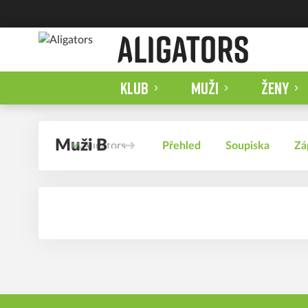
KLUB
MUŽI
ŽENY
Muži B
Přehled
Soupiska
Zá