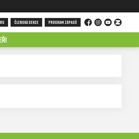
ORS
ČLENSKÁ SEKCE
PROGRAM ZÁPASŮ
Facebook
Instagram
YouTube
Zonerama
EŘI