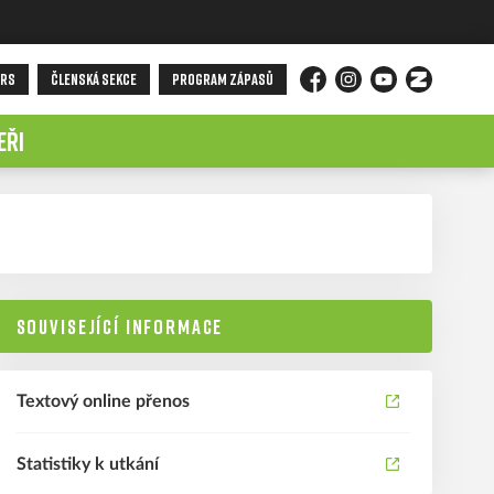
ORS
ČLENSKÁ SEKCE
PROGRAM ZÁPASŮ
Facebook
Instagram
YouTube
Zonerama
EŘI
SOUVISEJÍCÍ INFORMACE
Textový online přenos
Statistiky k utkání