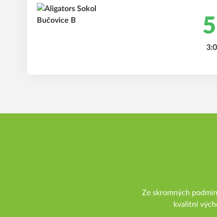
5
3:0
Ze skromných podmínek
kvalitní vých