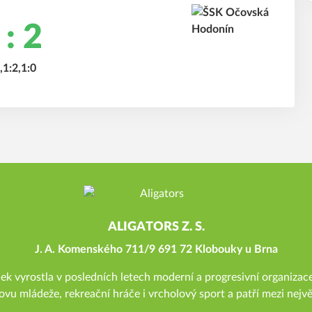
 : 2
,1:2,1:0
ALIGATORS Z. S.
J. A. Komenského 711/9 691 72 Klobouky u Brna
 vyrostla v posledních letech moderní a progresivní organizace
ovu mládeže, rekreační hráče i vrcholový sport a patří mezi nejvě