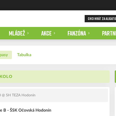
CHCI HRÁT ZA ALIGAT
MLÁDEŽ
AKCE
FANZÓNA
PARTN
pasy
Tabulka
 KOLO
0
@ SH TEZA Hodonín
ice B - ŠSK Očovská Hodonín