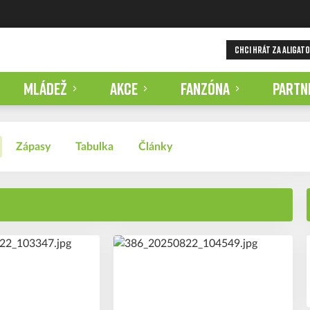
CHCI HRÁT ZA ALIGAT
MLÁDEŽ
AKCE
FANZÓNA
PARTN
Zápasy
Tabulka
Články