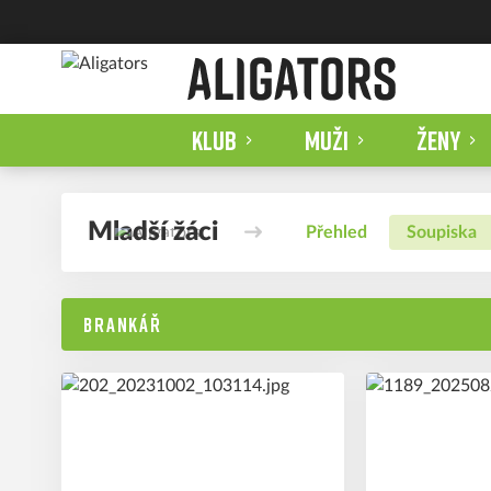
KLUB
MUŽI
ŽENY
Mladší žáci
Přehled
Soupiska
BRANKÁŘ
31
#