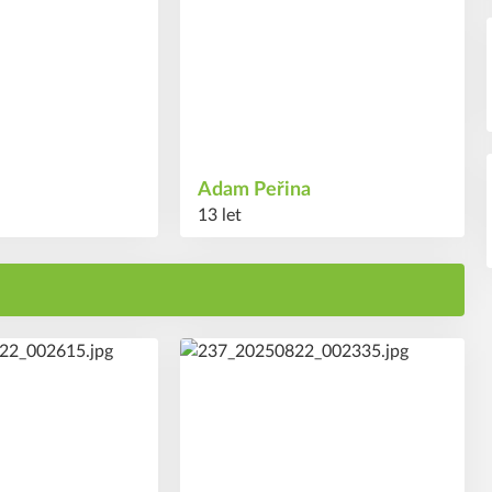
Adam
Peřina
13 let
11
#