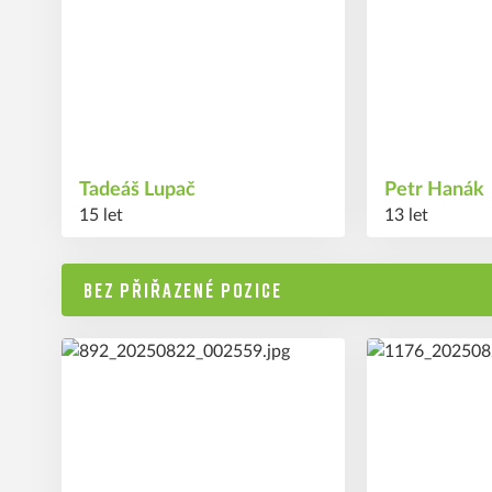
Tadeáš
Lupač
Petr
Hanák
15 let
13 let
BEZ PŘIŘAZENÉ POZICE
6
9
#
#