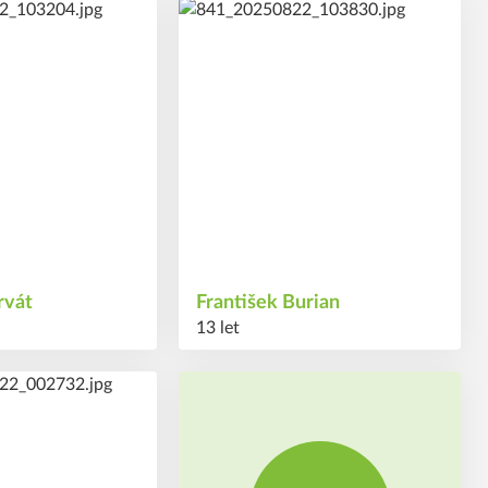
34
#
rvát
František
Burian
13 let