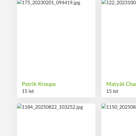
27
32
#
#
Patrik
Kroupa
Matyáš
Cha
15 let
15 let
65
77
#
#