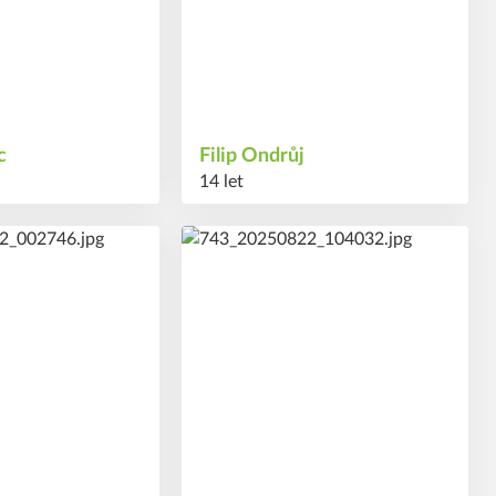
ec
Filip
Ondrůj
14 let
18
#