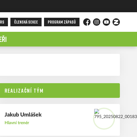
ORS
ČLENSKÁ SEKCE
PROGRAM ZÁPASŮ
Facebook
Instagram
YouTube
Zonerama
EŘI
REALIZAČNÍ TÝM
Jakub
Umlášek
Hlavní trenér