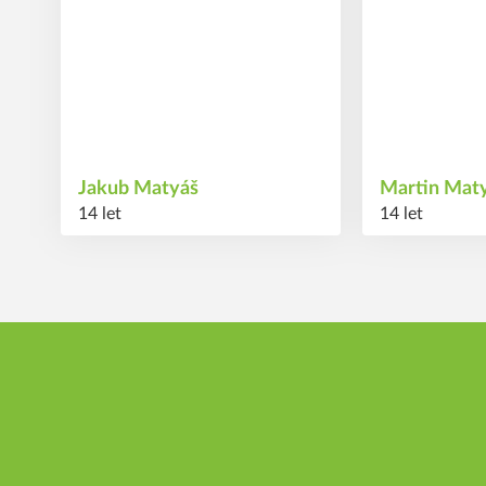
Jakub
Matyáš
Martin
Mat
14 let
14 let