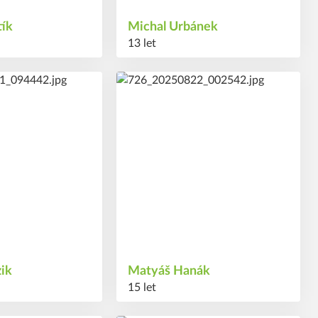
tík
Michal
Urbánek
13 let
26
#
zik
Matyáš
Hanák
15 let