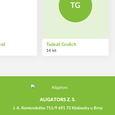
TG
yáš
Tadeáš
Grolich
14 let
ALIGATORS Z. S.
J. A. Komenského 711/9 691 72 Klobouky u Brna