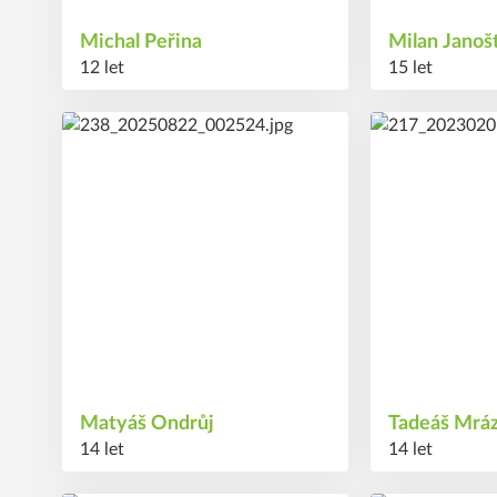
Michal
Peřina
Milan
Janoš
12 let
15 let
20
24
#
#
Matyáš
Ondrůj
Tadeáš
Mrá
14 let
14 let