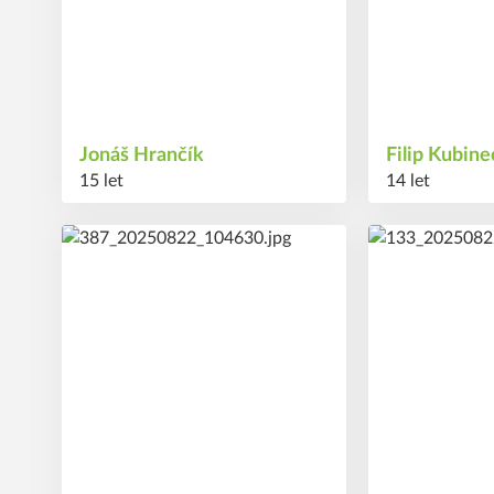
Jonáš
Hrančík
Filip
Kubin
15 let
14 let
16
17
#
#