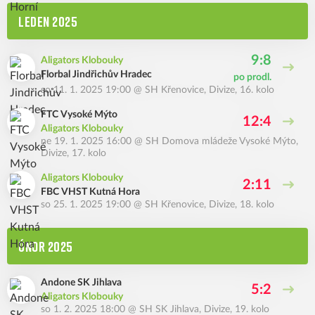
LEDEN 2025
9:8
Aligators Klobouky
Florbal Jindřichův Hradec
po prodl.
so 11. 1. 2025 19:00
@
SH Křenovice
,
Divize, 16. kolo
FTC Vysoké Mýto
12:4
Aligators Klobouky
ne 19. 1. 2025 16:00
@
SH Domova mládeže Vysoké Mýto
,
Divize, 17. kolo
Aligators Klobouky
2:11
FBC VHST Kutná Hora
so 25. 1. 2025 19:00
@
SH Křenovice
,
Divize, 18. kolo
ÚNOR 2025
Andone SK Jihlava
5:2
Aligators Klobouky
so 1. 2. 2025 18:00
@
SH SK Jihlava
,
Divize, 19. kolo