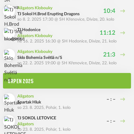
Aligators Klobouky
10:4
TJ Sokol H.Brod Erupting Dragons
so 8. 2. 2025 17:30
@
SH Křenovice
,
Divize, 20. kolo
TJ Hodonice
11:12
Aligators Klobouky
ne 16. 2. 2025 16:30
@
SH Hodonice
,
Divize, 21. kolo
Aligators Klobouky
21:3
Sklo Bohemia Světlá n/S
so 22. 2. 2025 19:00
@
SH Křenovice
,
Divize, 22. kolo
SRPEN 2025
Aligators
– : –
Spartak Hluk
so 23. 8. 2025
,
Pohár, 1. kolo
TJ SOKOL LETOVICE
– : –
Aligators
so 23. 8. 2025
,
Pohár, 1. kolo