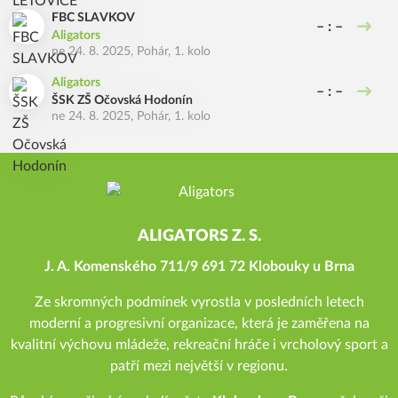
FBC SLAVKOV
– : –
Aligators
ne 24. 8. 2025
,
Pohár, 1. kolo
Aligators
– : –
ŠSK ZŠ Očovská Hodonín
ne 24. 8. 2025
,
Pohár, 1. kolo
ALIGATORS Z. S.
J. A. Komenského 711/9 691 72 Klobouky u Brna
Ze skromných podmínek vyrostla v posledních letech
moderní a progresivní organizace, která je zaměřena na
kvalitní výchovu mládeže, rekreační hráče i vrcholový sport a
patří mezi největší v regionu.