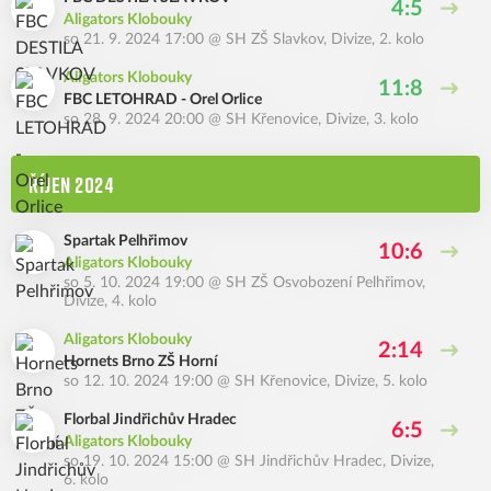
4:5
Aligators Klobouky
so 21. 9. 2024 17:00
@
SH ZŠ Slavkov
,
Divize, 2. kolo
Aligators Klobouky
11:8
FBC LETOHRAD - Orel Orlice
so 28. 9. 2024 20:00
@
SH Křenovice
,
Divize, 3. kolo
ŘÍJEN 2024
Spartak Pelhřimov
10:6
Aligators Klobouky
so 5. 10. 2024 19:00
@
SH ZŠ Osvobození Pelhřimov
,
Divize, 4. kolo
Aligators Klobouky
2:14
Hornets Brno ZŠ Horní
so 12. 10. 2024 19:00
@
SH Křenovice
,
Divize, 5. kolo
Florbal Jindřichův Hradec
6:5
Aligators Klobouky
so 19. 10. 2024 15:00
@
SH Jindřichův Hradec
,
Divize,
6. kolo