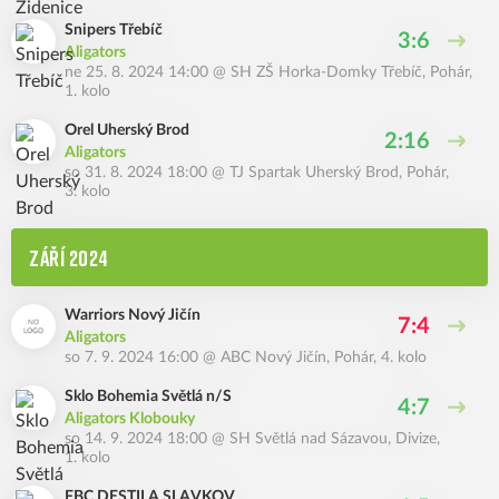
Snipers Třebíč
3:6
Aligators
ne 25. 8. 2024 14:00
@
SH ZŠ Horka-Domky Třebíč
,
Pohár,
1. kolo
Orel Uherský Brod
2:16
Aligators
so 31. 8. 2024 18:00
@
TJ Spartak Uherský Brod
,
Pohár,
3. kolo
ZÁŘÍ 2024
Warriors Nový Jičín
7:4
Aligators
so 7. 9. 2024 16:00
@
ABC Nový Jičín
,
Pohár, 4. kolo
Sklo Bohemia Světlá n/S
4:7
Aligators Klobouky
so 14. 9. 2024 18:00
@
SH Světlá nad Sázavou
,
Divize,
1. kolo
FBC DESTILA SLAVKOV