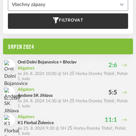
FILTROVAT
SRPEN 2024
Orel Dolní Bojanovice + Břeclav
2:6
Aligators
so 24. 8. 2024 10:00
@
SH ZŠ Horka-Domky Třebíč
,
Pohár,
1. kolo
Aligators
5:5
Andone SK Jihlava
so 24. 8. 2024 14:30
@
SH ZŠ Horka-Domky Třebíč
,
Pohár,
1. kolo
Aligators
11:1
K1 Florbal Židenice
ne 25. 8. 2024 9:30
@
SH ZŠ Horka-Domky Třebíč
,
Pohár,
1. kolo