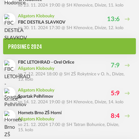
so 23. 11. 2024 19:00
@
SH Křenovice
,
Divize, 11. kolo
Aligators Klobouky
13:6
FBC DESTILA SLAVKOV
so 30. 11. 2024 17:30
@
SH Křenovice
,
Divize, 12. kolo
PROSINEC 2024
FBC LETOHRAD - Orel Orlice
7:9
Aligators Klobouky
so 7. 12. 2024 18:00
@
SH ZŠ Rokytnice v O. h.
,
Divize,
13. kolo
Aligators Klobouky
5:9
Spartak Pelhřimov
so 14. 12. 2024 19:00
@
SH Křenovice
,
Divize, 14. kolo
Hornets Brno ZŠ Horní
8:4
Aligators Klobouky
so 21. 12. 2024 17:00
@
SH Tatran Bohunice
,
Divize,
15. kolo