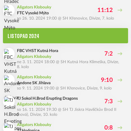
Aligators Klobouky
11:12
FTC Vysoké Mýto
so 26. 10. 2024 19:00
@
SH Křenovice
,
Divize, 7. kolo
LISTOPAD 2024
FBC VHST Kutná Hora
7:2
Aligators Klobouky
ne 3. 11. 2024 18:00
@
SH Kutná Hora Klimeška
,
Divize,
8. kolo
Aligators Klobouky
9:10
Andone SK Jihlava
so 9. 11. 2024 19:00
@
SH Křenovice
,
Divize, 9. kolo
TJ Sokol H.Brod Erupting Dragons
7:3
Aligators Klobouky
so 16. 11. 2024 19:30
@
SH TJ Jiskra Havlíčkův Brod II
(nová)
,
Divize, 10. kolo
Aligators Klobouky
0:8
TJ Hodonice