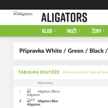
KLUB
MUŽI
ŽENY
Přípravka White / Green / Black /
TABULKA SOUTĚŽE
Jihomoravská liga příp
Název týmu
1
Aligators Black
2
Aligators Blue