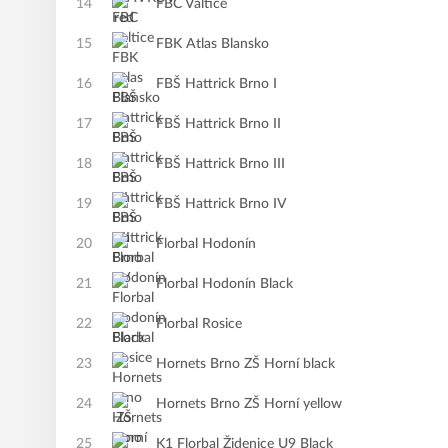
14
FBC Valtice
15
FBK Atlas Blansko
16
FBŠ Hattrick Brno I
17
FBŠ Hattrick Brno II
18
FBŠ Hattrick Brno III
19
FBŠ Hattrick Brno IV
20
Florbal Hodonín
21
Florbal Hodonín Black
22
Florbal Rosice
23
Hornets Brno ZŠ Horní black
24
Hornets Brno ZŠ Horní yellow
25
K1 Florbal Židenice U9 Black