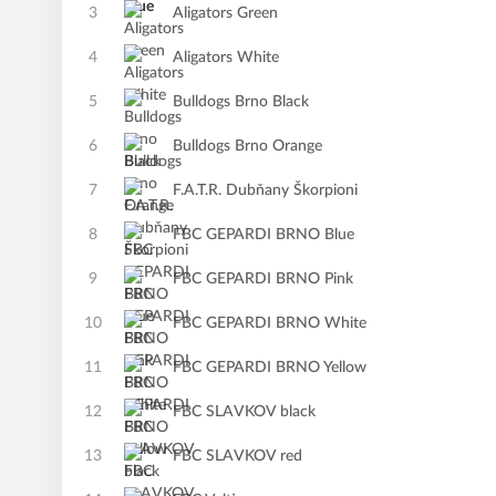
3
Aligators Green
4
Aligators White
5
Bulldogs Brno Black
6
Bulldogs Brno Orange
7
F.A.T.R. Dubňany Škorpioni
8
FBC GEPARDI BRNO Blue
9
FBC GEPARDI BRNO Pink
10
FBC GEPARDI BRNO White
11
FBC GEPARDI BRNO Yellow
12
FBC SLAVKOV black
13
FBC SLAVKOV red