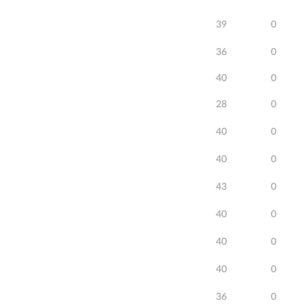
39
0
36
0
40
0
28
0
40
0
40
0
43
0
40
0
40
0
40
0
36
0