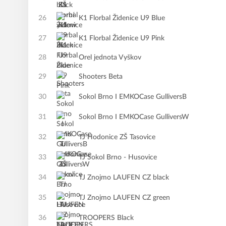
26
K1 Florbal Židenice U9 Blue
27
K1 Florbal Židenice U9 Pink
28
Orel jednota Vyškov
29
Shooters Beta
30
Sokol Brno I EMKOCase GulliversB
31
Sokol Brno I EMKOCase GulliversW
32
TJ Hodonice ZŠ Tasovice
33
TJ Sokol Brno - Husovice
34
TJ Znojmo LAUFEN CZ black
35
TJ Znojmo LAUFEN CZ green
36
TROOPERS Black