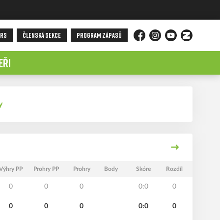
ORS
ČLENSKÁ SEKCE
PROGRAM ZÁPASŮ
Facebook
Instagram
YouTube
Zonerama
EŘI
y
Výhry PP
Prohry PP
Prohry
Body
Skóre
Rozdíl
0
0
0
0:0
0
0
0
0
0:0
0