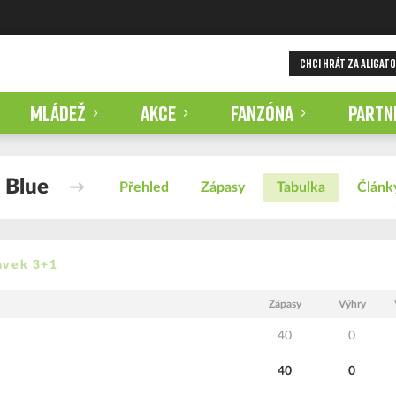
CHCI HRÁT ZA ALIGAT
MLÁDEŽ
AKCE
FANZÓNA
PARTN
 Blue
Přehled
Zápasy
Tabulka
Článk
ravek 3+1
Zápasy
Výhry
40
0
40
0